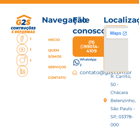
Navegação
Fale
Localiza
conosco
INÍCIO
(11)
99014-
QUEM
4109
SOMOS
WhatsApp
2
SERVIÇOS
contato@g2s.com.br
R. Carlito,
CONTATO
50 -
Chácara
Belenzinho,
São Paulo -
SP, 03378-
000