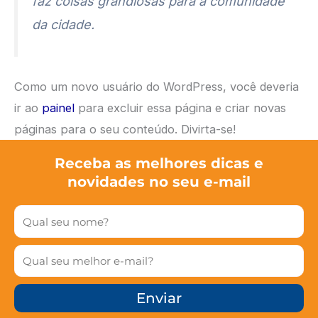
faz coisas grandiosas para a comunidade
da cidade.
Como um novo usuário do WordPress, você deveria
ir ao
painel
para excluir essa página e criar novas
páginas para o seu conteúdo. Divirta-se!
Receba as melhores dicas e
novidades no seu e-mail
Nome
E-
mail
Enviar