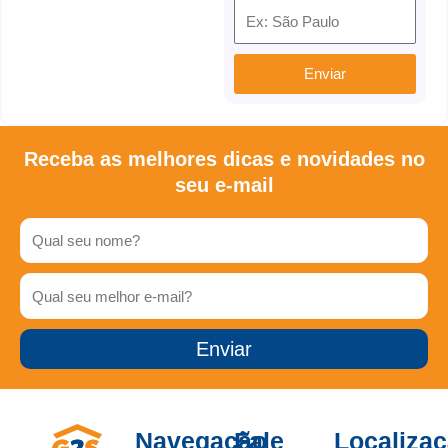
Enviar
Receba as melhores dicas e novidades no
seu e-mail
Nome
E-
mail
Enviar
Navegação
Fale
Localiza