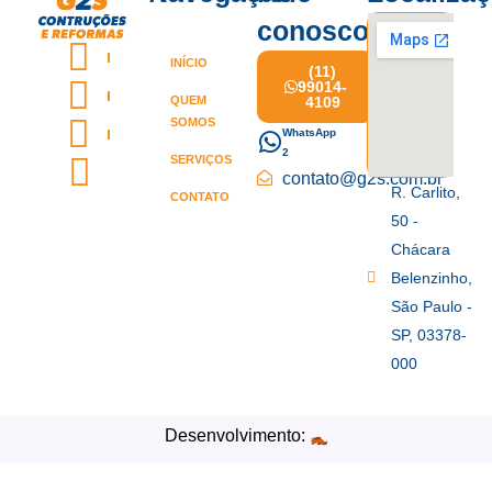
conosco
INÍCIO
(11)
99014-
QUEM
4109
SOMOS
WhatsApp
2
SERVIÇOS
contato@g2s.com.br
R. Carlito,
CONTATO
50 -
Chácara
Belenzinho,
São Paulo -
SP, 03378-
000
Desenvolvimento: